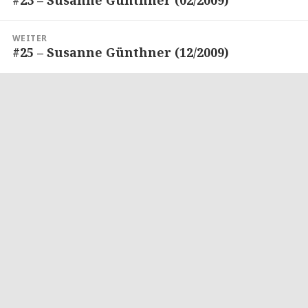
#23 – Susanne Günthner (02/2009)
Vorheriger
Beitrag:
WEITER
#25 – Susanne Günthner (12/2009)
Nächster
Beitrag: