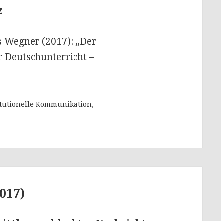
z
s Wegner (2017): „Der
r Deutschunterricht –
itutionelle Kommunikation,
017)