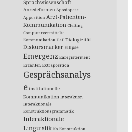
Sprachwissenschaft
Anredeformen
Aposiopese
Arzt-Patienten-
Apposition
Kommunikation
Clefting
Computervermittelte
Dialogizität
Kommunikation
DaF
Diskursmarker
Ellipse
Emergenz
Enregisterment
Erzählen
Extraposition
Gesprächsanalys
e
institutionelle
Kommunikation
Interaktion
Interaktionale
Konstruktionsgrammatik
Interaktionale
Linguistik
Ko-Konstruktion