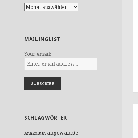
A
r
c
h
i
MAILINGLIST
v
Your email:
SCHLAGWÖRTER
angewandte
Anakoluth