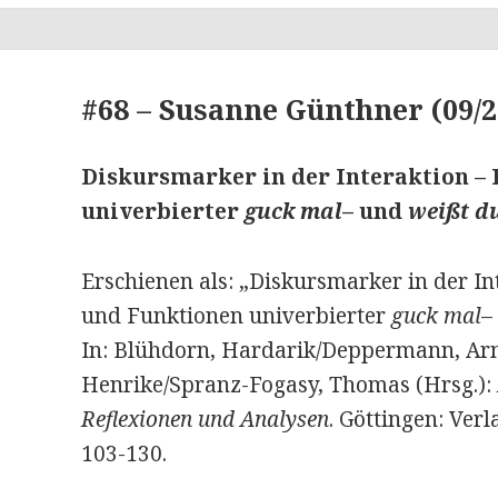
#68 – Susanne Günthner (09/2
Diskursmarker in der Interaktion –
univerbierter
guck mal
– und
weißt d
Erschienen als: „Diskursmarker in der I
und Funktionen univerbierter
guck mal
–
In: Blühdorn, Harda­rik/Depper­mann, Ar
Henrike/Spranz-Fogasy, Thomas (Hrsg.):
Reflexionen und Analysen
. Göttingen: Ver
103-130.