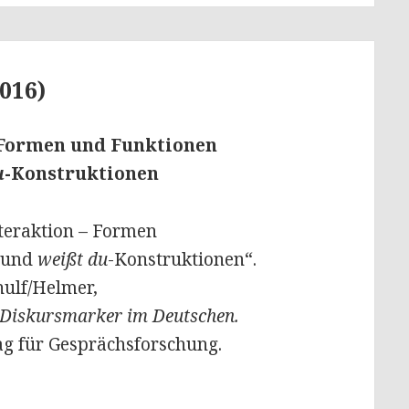
016)
 Formen und Funktionen
u
-Konstruktionen
nteraktion – Formen
 und
weißt du
-Konstruktionen“.
nulf/Helmer,
Diskurs­marker im Deutschen.
lag für Gesprächsforschung.