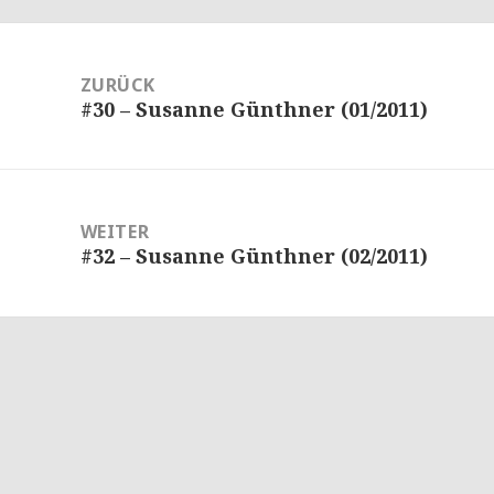
eitragsnavigation
ZURÜCK
#30 – Susanne Günthner (01/2011)
Vorheriger
Beitrag:
WEITER
#32 – Susanne Günthner (02/2011)
Nächster
Beitrag: