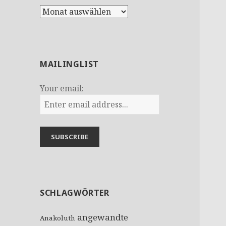
A
r
c
h
i
MAILINGLIST
v
Your email:
SCHLAGWÖRTER
angewandte
Anakoluth