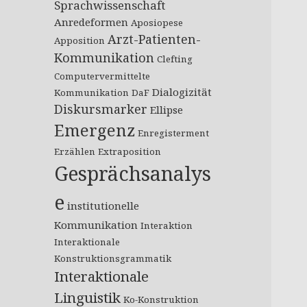
Sprachwissenschaft
Anredeformen
Aposiopese
Arzt-Patienten-
Apposition
Kommunikation
Clefting
Computervermittelte
Dialogizität
Kommunikation
DaF
Diskursmarker
Ellipse
Emergenz
Enregisterment
Erzählen
Extraposition
Gesprächsanalys
e
institutionelle
Kommunikation
Interaktion
Interaktionale
Konstruktionsgrammatik
Interaktionale
Linguistik
Ko-Konstruktion