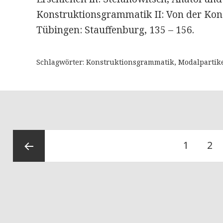
Konstruktionsgrammatik II: Von der Kon
Tübingen: Stauffenburg, 135 – 156.
Schlagwörter: Konstruktionsgrammatik, Modalpartike
Beitragsnavigation
Seite
1
Sei
2
Vorherige
Seite