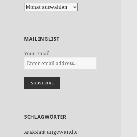
A
r
c
h
i
MAILINGLIST
v
Your email:
SCHLAGWÖRTER
angewandte
Anakoluth