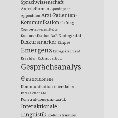
Sprachwissenschaft
Anredeformen
Aposiopese
Arzt-Patienten-
Apposition
Kommunikation
Clefting
Computervermittelte
Dialogizität
Kommunikation
DaF
Diskursmarker
Ellipse
Emergenz
Enregisterment
Erzählen
Extraposition
Gesprächsanalys
e
institutionelle
Kommunikation
Interaktion
Interaktionale
Konstruktionsgrammatik
Interaktionale
Linguistik
Ko-Konstruktion