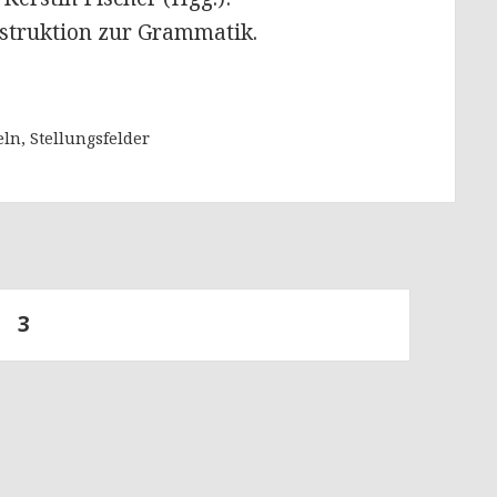
struktion zur Grammatik.
ln, Stellungsfelder
te
SEITE
3